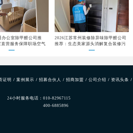
南通办公室除甲醛公司推
2026江苏常州装修除异味除甲醛公司
家直营服务保障职场空气
推荐：生态美家源头消解复合装修污
染
质证明
/
案例展示
/
招募合伙人
/
招商加盟
/
公司介绍
/
资讯头条
/
24小时服务电话：
010-82967115
400-6885896