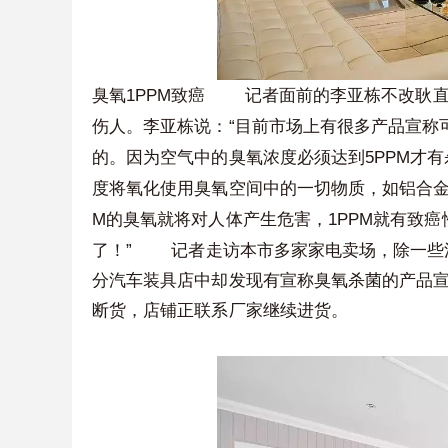
1PPM
臭氧
致癌
记者面前的李亚栋不改耿直本
“
伤人。李亚栋说：
目前市场上有很多产品宣称
5PPM
的。因为空气中的臭氧浓度必须达到
才有
度将氧化使用臭氧空间中的一切物质，如铝合
M
1PPM
的臭氧就将对人体产生危害，
就有致癌
”
了！
记者走访本市多家家电卖场，除一些消
分汽车装具店中却发现有宣称臭氧杀菌的产品
断货，店铺正联系厂家继续进货。