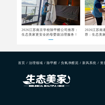
2026江苏南京学校除甲醛公司推荐：
2026江苏
生态美家更安全的母婴级治理服务！
荐：生态美
品质
首页
/
治理领域
/
除甲醛
/
负氧净醛泥
/
新风系统
/
资