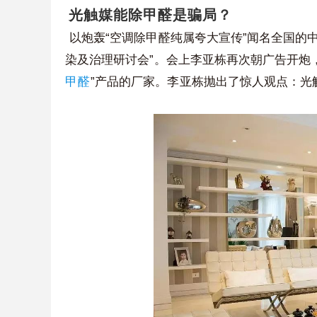
光触媒能除甲醛是骗局？
“
”
以炮轰
空调除甲醛纯属夸大宣传
闻名全国的
”
染及治理研讨会
。会上李亚栋再次朝广告开炮
”
甲醛
产品的厂家。李亚栋抛出了惊人观点：光