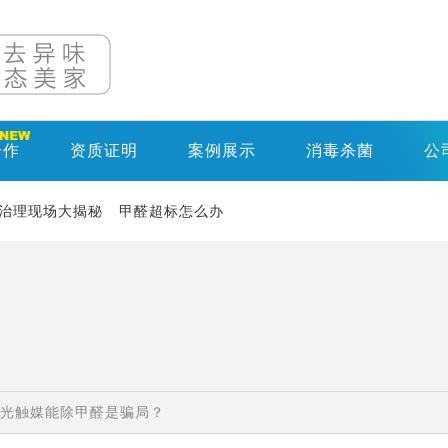
合作
资质证明
案例展示
消毒杀菌
公
治理现场大揭秘
甲醛超标怎么办
？
光触媒能除甲醛是骗局？