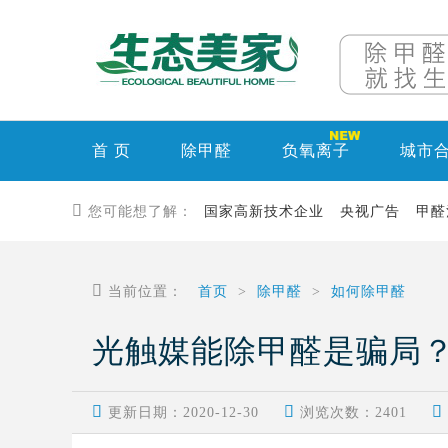
首 页
除甲醛
负氧离子
城市

您可能想了解：
国家高新技术企业
央视广告
甲醛

当前位置：
首页
>
除甲醛
>
如何除甲醛
光触媒能除甲醛是骗局



更新日期：2020-12-30
浏览次数：
2401