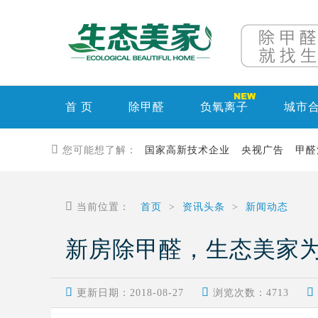
首 页
除甲醛
负氧离子
城市

您可能想了解：
国家高新技术企业
央视广告
甲醛

当前位置：
首页
>
资讯头条
>
新闻动态
新房除甲醛，生态美家



更新日期：2018-08-27
浏览次数：
4713