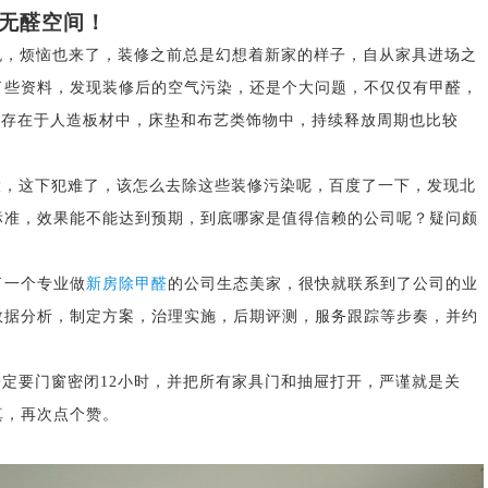
无醛空间
！
悦，烦恼也来了，装修之前总是幻想着新家的样子，自从家具进场之
了些资料，发现装修后的空气污染，还是个大问题，不仅仅有甲醛，
，存在于人造板材中，床垫和布艺类饰物中，持续释放周期也比较
大，这下犯难了，该怎么去除这些装修污染呢，百度了一下，发现
北
标准，效果能不能达到预期，到底哪家是值得信赖的公司呢？疑问颇
了一个专业做
新房
除甲醛
的公司
生态美家
，很快就联系到了公司的业
数据分析，制定方案，治理实施，后期评测，服务跟踪等步奏，并约
一定要门窗密闭
12
小时，并把所有家具门和抽屉打开，严谨就是关
真
，再次点个赞。
德国造梦者新风