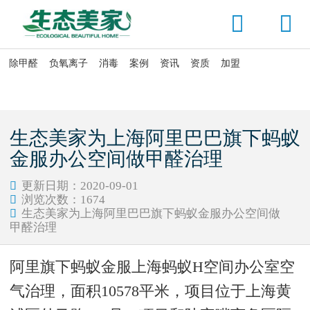


除甲醛
负氧离子
消毒
案例
资讯
资质
加盟

当前位置：
首页
>
资讯头条
>
新闻动态
生态美家为上海阿里巴巴旗下蚂蚁
金服办公空间做甲醛治理
更新日期：2020-09-01

浏览次数：
1674

生态美家为上海阿里巴巴旗下蚂蚁金服办公空间做

甲醛治理
阿里旗下蚂蚁金服上海蚂蚁
H
空间办公室空
气治理，面积
10578
平米，项目位于上海黄