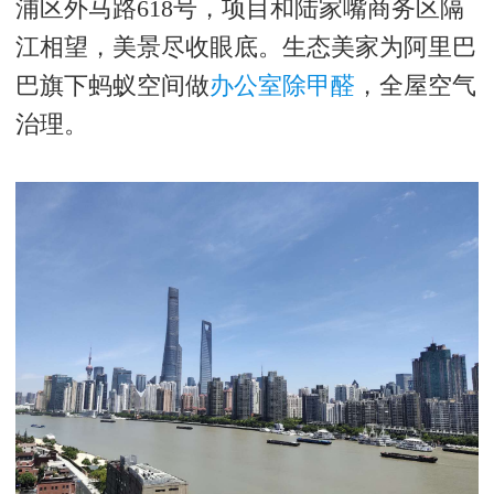
浦区外马路
618
号，项目和陆家嘴商务区隔
江相望，美景尽收眼底。生态美家为阿里巴
巴旗下蚂蚁空间做
办公室除甲醛
，全屋空气
治理。