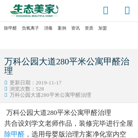


除甲醛
负氧离子
消毒
案例
资讯
资质
加盟

当前位置：
首页
>
资讯头条
>
公司动态
万科公园大道280平米公寓甲醛治
理
更新日期：2019-11-17

浏览次数：
528

万科公园大道280平米公寓甲醛治理

万科公园大道280平米公寓甲醛治理
共合设刘学文老师作品，装修完毕进行全屋
除甲醛
，选用母婴版治理方案净化室内空