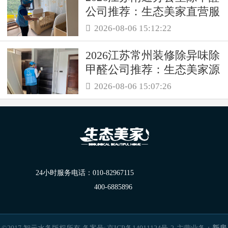
公司推荐：生态美家直营服
务保障职场空气品质
2026-08-06 15:12:22

2026江苏常州装修除异味除
甲醛公司推荐：生态美家源
头消解复合装修污染
2026-08-06 15:07:26

24小时服务电话：
010-82967115
400-6885896