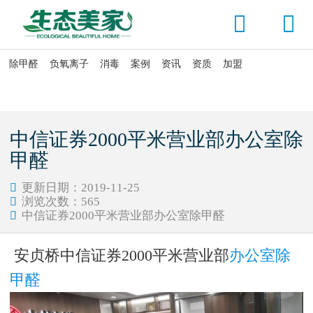


除甲醛
负氧离子
消毒
案例
资讯
资质
加盟

当前位置：
首页
>
资讯头条
>
公司动态
中信证券2000平米营业部办公室除
甲醛
更新日期：2019-11-25

浏览次数：
565

中信证券2000平米营业部办公室除甲醛

安贞桥中信证券2000平米营业部
办公室除
甲醛