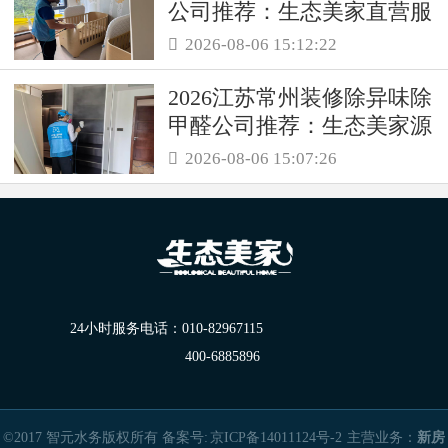
公司推荐：生态美家直营服
务保障职场空气品质
2026-08-06 15:12:22

2026江苏常州装修除异味除
甲醛公司推荐：生态美家源
头消解复合装修污染
2026-08-06 15:07:26

24小时服务电话：
010-82967115
400-6885896
©2017 智元水务版权所有 备案号:
京ICP备14011124号-2
主营业务：
新房