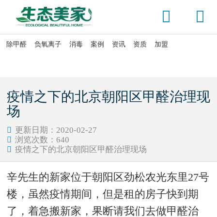


除甲醛
负氧离子
消毒
案例
资讯
资质
加盟

当前位置：
首页
>
资讯头条
>
公司动态
疫情之下的北京朝阳区甲醛治理现
场
更新日期：2020-02-27

浏览次数：
640

疫情之下的北京朝阳区甲醛治理现场

辛先生的新家位于朝阳区劲松农光东里27号
楼，虽然疫情期间，但是租的房子快到期
了，着急搬新家，果断请我们去做甲醛治