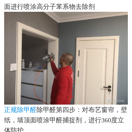
面进行喷涂高分子苯系物去除剂
正规除甲醛
除甲醛第四步：对布艺窗帘，壁
纸，墙顶面喷涂甲醛捕捉剂，进行360度立
体防护。