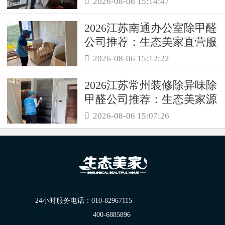
2026-08-06 15:14:47

2026江苏南通办公室除甲醛
公司推荐：生态美家直营服
务保障职场空气品质
2026-08-06 15:12:22

2026江苏常州装修除异味除
甲醛公司推荐：生态美家源
头消解复合装修污染
2026-08-06 15:07:26

24小时服务电话：
010-82967115
400-6885896