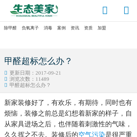


除甲醛
负氧离子
消毒
案例
资讯
资质
加盟

当前位置：
首页
>
除甲醛
>
新房除甲醛
甲醛超标怎么办？
更新日期：2017-09-21

浏览次数：
11489

甲醛超标怎么办？

新家装修好了，有欢乐，有期待，同时也有
烦恼，装修之前总是幻想着新家的样子，自
从家具进场之后，也伴随着刺激性的气味，
久久挥之不去。装修后的
空气污染
是很严重