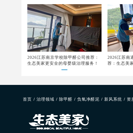
2026江苏南京学校除甲醛公司推荐：
2026江苏
生态美家更安全的母婴级治理服务！
荐：生态美
品质
首页
/
治理领域
/
除甲醛
/
负氧净醛泥
/
新风系统
/
资