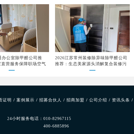
南通办公室除甲醛公司推
2026江苏常州装修除异味除甲醛公司
家直营服务保障职场空气
推荐：生态美家源头消解复合装修污
染
质证明
/
案例展示
/
招募合伙人
/
招商加盟
/
公司介绍
/
资讯头条
/
24小时服务电话：
010-82967115
400-6885896