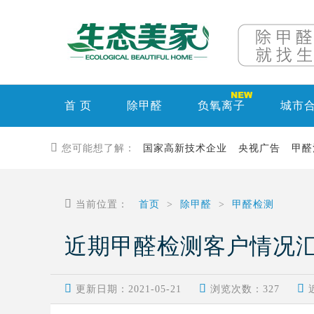
首 页
除甲醛
负氧离子
城市

您可能想了解：
国家高新技术企业
央视广告
甲醛

当前位置：
首页
>
除甲醛
>
甲醛检测
近期甲醛检测客户情况



更新日期：2021-05-21
浏览次数：
327