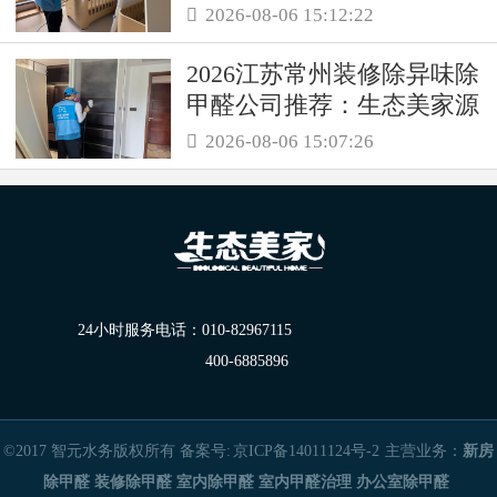
务保障职场空气品质
2026-08-06 15:12:22

2026江苏常州装修除异味除
甲醛公司推荐：生态美家源
头消解复合装修污染
2026-08-06 15:07:26

24小时服务电话：
010-82967115
400-6885896
©2017 智元水务版权所有 备案号:
京ICP备14011124号-2
主营业务：
新房
除甲醛
装修除甲醛
室内除甲醛
室内甲醛治理
办公室除甲醛