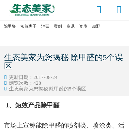


除甲醛
负氧离子
消毒
案例
资讯
资质
加盟

当前位置：
首页
>
除甲醛
>
如何除甲醛
生态美家为您揭秘 除甲醛的5个误
区
更新日期：2017-08-24

浏览次数：
428

生态美家为您揭秘 除甲醛的5个误区

1、短效产品除甲醛
市场上宣称能除甲醛的喷剂类、喷涂类、活