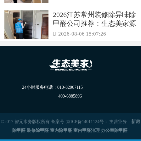
2026江苏常州装修除异味除
甲醛公司推荐：生态美家源
头消解复合装修污染
2026-08-06 15:07:26

24小时服务电话：
010-82967115
400-6885896
©2017 智元水务版权所有 备案号:
京ICP备14011124号-2
主营业务：
新房
除甲醛
装修除甲醛
室内除甲醛
室内甲醛治理
办公室除甲醛