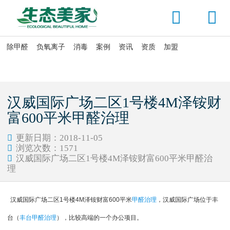


除甲醛
负氧离子
消毒
案例
资讯
资质
加盟

当前位置：
首页
>
资讯头条
>
公司动态
汉威国际广场二区1号楼4M泽铵财
富600平米甲醛治理
更新日期：2018-11-05

浏览次数：
1571

汉威国际广场二区1号楼4M泽铵财富600平米甲醛治

理
汉威国际广场二区
1
号楼
4M
泽铵财富
600
平米
甲醛治理
，汉威国际广场位于丰
台（
丰台甲醛治理
），比较高端的一个办公项目。