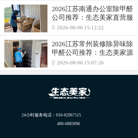
2026江苏南通办公室除甲醛
公司推荐：生态美家直营服
务保障职场空气品质
2026-08-06 15:12:22

2026江苏常州装修除异味除
甲醛公司推荐：生态美家源
头消解复合装修污染
2026-08-06 15:07:26

24小时服务电话：
010-82967115
400-6885896