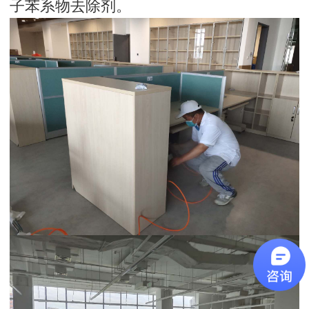
子苯系物去除剂。