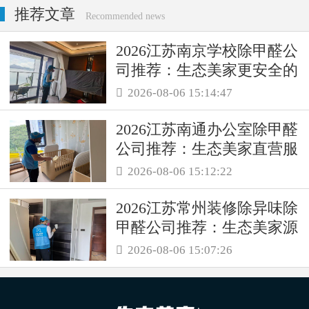
推荐文章
Recommended news
2026江苏南京学校除甲醛公
司推荐：生态美家更安全的
母婴级治理服务！
2026-08-06 15:14:47

2026江苏南通办公室除甲醛
公司推荐：生态美家直营服
务保障职场空气品质
2026-08-06 15:12:22

2026江苏常州装修除异味除
甲醛公司推荐：生态美家源
头消解复合装修污染
2026-08-06 15:07:26
