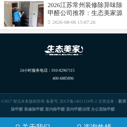
2026江苏常州装修除异味除
甲醛公司推荐：生态美家源
头消解复合装修污染
2026-08-06 15:07:26

24小时服务电话：
010-82967115
400-6885896
©2017 智元水务版权所有 备案号:
京ICP备14011124号-2
主营业务：
新房
除甲醛
装修除甲醛
室内除甲醛
室内甲醛治理
办公室除甲醛