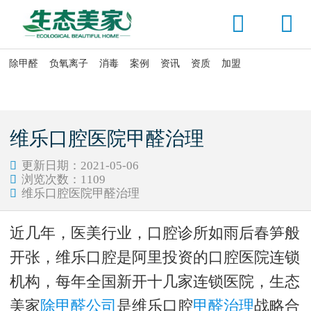


除甲醛
负氧离子
消毒
案例
资讯
资质
加盟

当前位置：
首页
>
案例展示
维乐口腔医院甲醛治理
更新日期：2021-05-06

浏览次数：
1109

维乐口腔医院甲醛治理

近几年，医美行业，口腔诊所如雨后春笋般
开张，维乐口腔是阿里投资的口腔医院连锁
机构，每年全国新开十几家连锁医院，生态
美家
除甲醛公司
是维乐口腔
甲醛治理
战略合