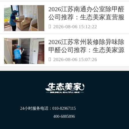
2026江苏南通办公室除甲醛
公司推荐：生态美家直营服
务保障职场空气品质
2026-08-06 15:12:22

2026江苏常州装修除异味除
甲醛公司推荐：生态美家源
头消解复合装修污染
2026-08-06 15:07:26

24小时服务电话：
010-82967115
400-6885896