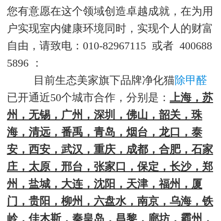
您有意愿在这个领域创造卓越成就，在为用
户实现室内健康环境同时，实现个人的财富
自由，请致电：010-82967115 或者 400688
5896 ：
目前生态美家旗下品牌净化猫
除甲醛
已开通近50个城市合作，分别是：
上海，苏
州，无锡，广州，深圳，佛山，韶关，珠
海，清远，番禹，青岛，烟台，龙口，泰
安，西安，武汉，重庆，成都，合肥，石家
庄，太原，邢台，张家口，保定，长沙，郑
州，盐城，大连，沈阳，天津，福州，厦
门，贵阳，柳州，六盘水，南京，乌海，铁
岭，佳木斯，秦皇岛，昌黎，廊坊，霸州，