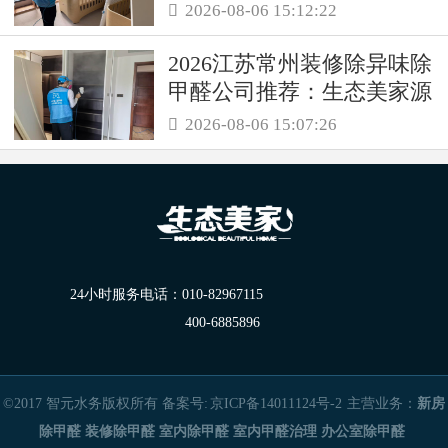
务保障职场空气品质
2026-08-06 15:12:22

2026江苏常州装修除异味除
甲醛公司推荐：生态美家源
头消解复合装修污染
2026-08-06 15:07:26

24小时服务电话：
010-82967115
400-6885896
©2017 智元水务版权所有 备案号:
京ICP备14011124号-2
主营业务：
新房
除甲醛
装修除甲醛
室内除甲醛
室内甲醛治理
办公室除甲醛