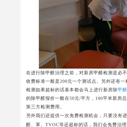
在进行除甲醛治理之前，对新房甲醛检测是必
收费标准一般是
200
元一个测试点。另外还有一
检测如果超标的话基本都会马上进行新房除
甲
的除甲醛报价一般在
50
元
/
平方，
100
平米新房总
第三方检测费用。
另外我们还提供一次免费检测机会，只要没有
醛、苯、
TVOC
等还超标的话，我们会免费治理