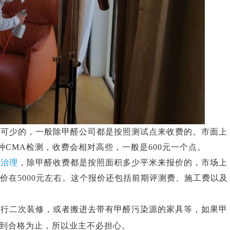
德国造梦者新风
不可少的，一般除甲醛公司都是按照测试点来收费的。市面上
种
CMA
检测，收费会相对高些，一般是
600
元一个点。
醛治理
，除甲醛收费都是按照面积多少平米来
报价的，市场上
价在
5000
元左右。这个报价还包括前期评测费、施工费以及
进行二次装修，或者搬进去带有甲醛污染源的家具等，如果甲
到合格为止，所以业主不必担心。