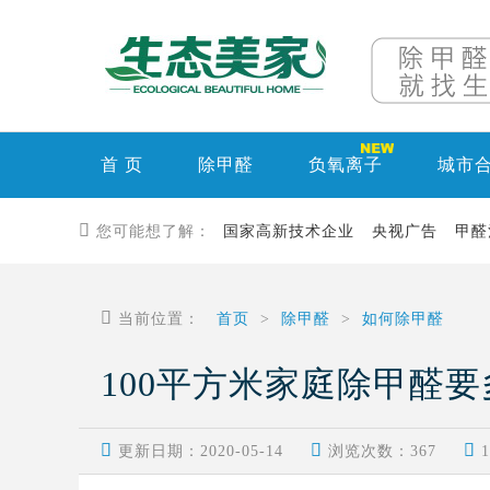
首 页
除甲醛
负氧离子
城市

您可能想了解：
国家高新技术企业
央视广告
甲醛

当前位置：
首页
>
除甲醛
>
如何除甲醛
100平方米家庭除甲醛



更新日期：2020-05-14
浏览次数：
367