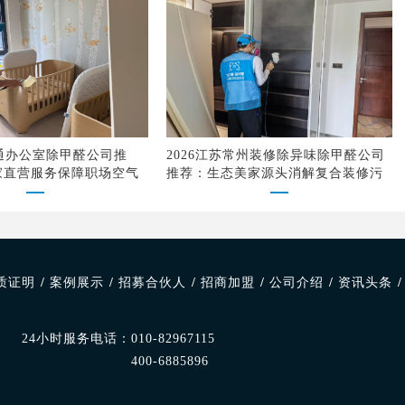
南通办公室除甲醛公司推
2026江苏常州装修除异味除甲醛公司
家直营服务保障职场空气
推荐：生态美家源头消解复合装修污
染
质证明
/
案例展示
/
招募合伙人
/
招商加盟
/
公司介绍
/
资讯头条
/
24小时服务电话：
010-82967115
400-6885896