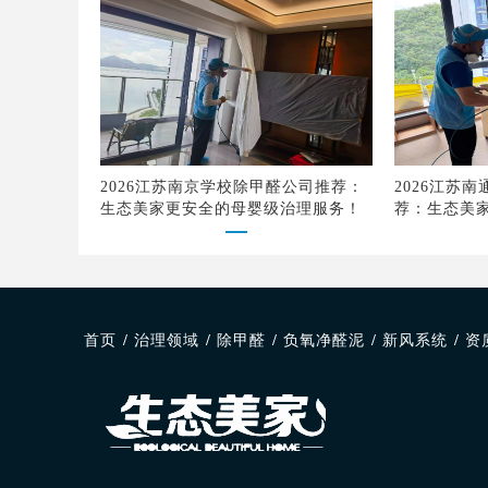
2026江苏南京学校除甲醛公司推荐：
2026江苏
生态美家更安全的母婴级治理服务！
荐：生态美
品质
首页
/
治理领域
/
除甲醛
/
负氧净醛泥
/
新风系统
/
资