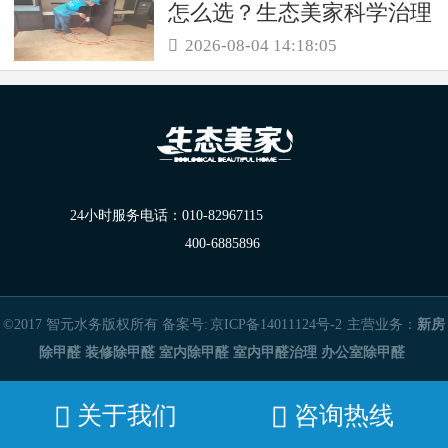
怎么选？生态美家科学治理
更有效
2026-08-04 14:18:05

24小时服务电话：
010-82967115
400-6885896
©2017 智元水务版权所有 备案号:
京ICP备14011124号-2
主营业务：
新房
除甲醛
装修除甲醛
室内除甲醛
室内甲醛治理
办公室除甲醛
关于我们
咨询热线

