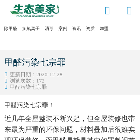


除甲醛
负氧离子
消毒
案例
资讯
资质
加盟

当前位置：
首页
>
除甲醛
>
甲醛危害
甲醛污染七宗罪
更新日期：2020-12-28

浏览次数：
172

甲醛污染七宗罪

甲醛污染七宗罪！
近几年全屋整装不断兴起，但全屋装修也带
来最为严重的环保问题，材料叠加后很难实