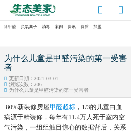


除甲醛
负氧离子
消毒
案例
资讯
资质
加盟

当前位置：
首页
>
除甲醛
>
甲醛危害
为什么儿童是甲醛污染的第一受害
者
更新日期：2021-03-01

浏览次数：
206

为什么儿童是甲醛污染的第一受害者

80%新装修房屋
甲醛超标
，1/3的儿童白血
病源于精装修，每年有11.4万人死于室内空
气污染，一组组触目惊心的数据背后，关系