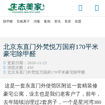


除甲醛
负氧离子
消毒
案例
资讯
资质
加盟

当前位置：
首页
>
资讯头条
>
公司动态
北京东直门外梵悦万国府170平米
豪宅除甲醛
更新日期：2020-11-23

浏览次数：
450

北京东直门外梵悦万国府170平米豪宅除甲醛

这是一套东直门外使馆区附近一套精装修
豪宅公寓，业主也是我们老客户了，前年，
去年陆续治理过
2
套房子，一个是星河湾
380