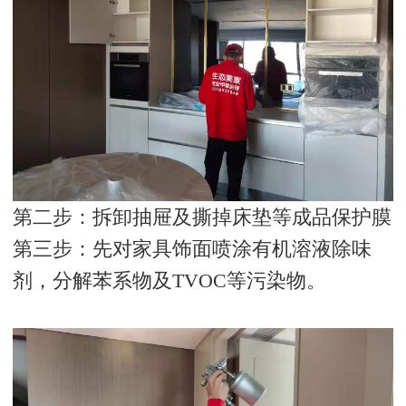
第二步：拆卸抽屉及撕掉床垫等成品保护膜
第三步：先对家具饰面喷涂有机溶液除味
剂，分解苯系物及
TVOC
等污染物。