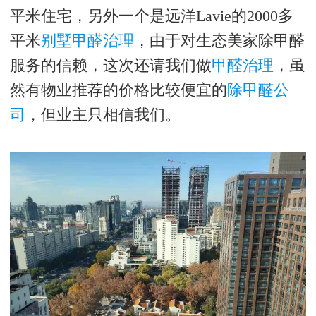
平米住宅，另外一个是远洋
Lavie
的
2000
多
平米
别墅甲醛治理
，由于对生态美家除甲醛
服务的信赖，这次还请我们做
甲醛治理
，虽
然有物业推荐的价格比较便宜的
除甲醛公
司
，但业主只相信我们。