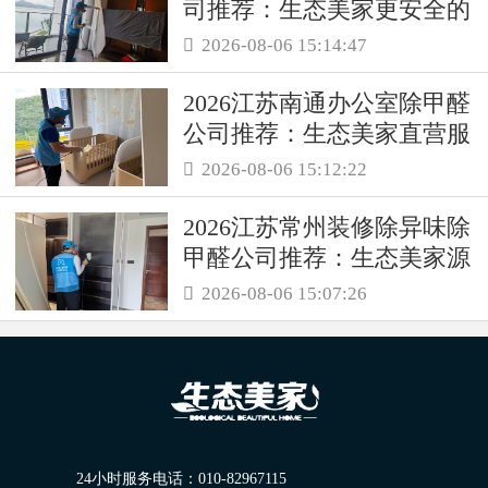
司推荐：生态美家更安全的
母婴级治理服务！
2026-08-06 15:14:47

2026江苏南通办公室除甲醛
公司推荐：生态美家直营服
务保障职场空气品质
2026-08-06 15:12:22

2026江苏常州装修除异味除
甲醛公司推荐：生态美家源
头消解复合装修污染
2026-08-06 15:07:26

24小时服务电话：
010-82967115