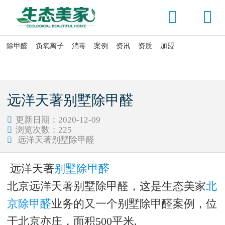


除甲醛
负氧离子
消毒
案例
资讯
资质
加盟

当前位置：
首页
>
资讯头条
>
公司动态
远洋天著别墅除甲醛
更新日期：2020-12-09

浏览次数：
225

远洋天著别墅除甲醛

远洋天著
别墅除甲醛
北京远洋天著别墅除甲醛，这是生态美家
北
京除甲醛
业务的又一个别墅除甲醛案例，位
于北京亦庄，面积
500
平米.