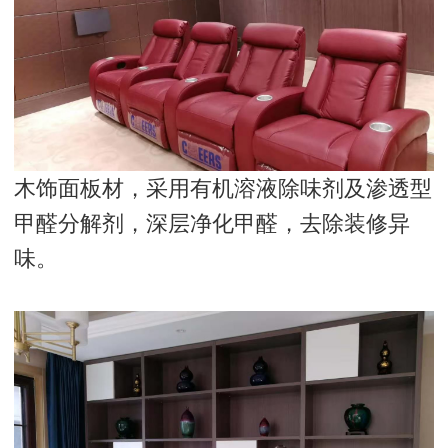
木饰面板材，采用有机溶液除味剂及渗透型
甲醛分解剂，深层净化甲醛，去除装修异
味。