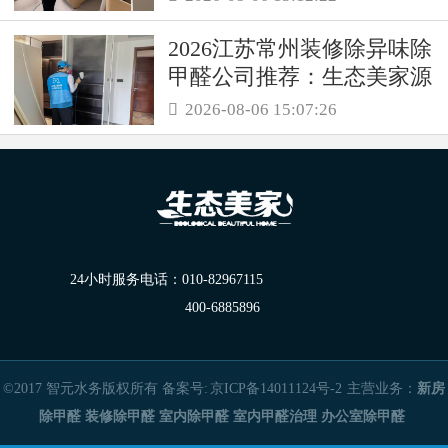
2026江苏常州装修除异味除
甲醛公司推荐：生态美家源
头消解复合装修污染
2026-08-06 15:07:26

24小时服务电话：
010-82967115
400-6885896
©2017 智元水务版权所有 备案号:
京ICP备14011124号-2
主营业务：
新房
除甲醛
装修除甲醛
室内除甲醛
室内甲醛治理
办公室除甲醛