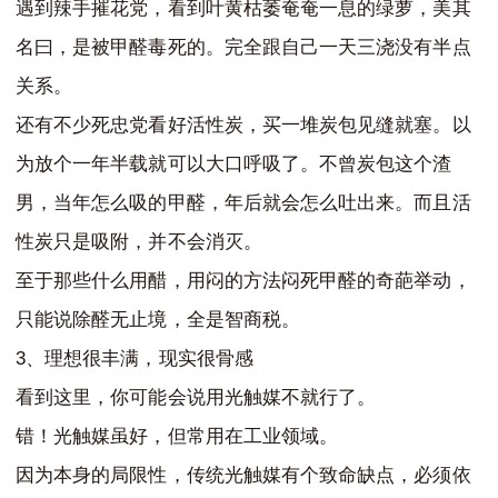
遇到辣手摧花党，看到叶黄枯萎奄奄一息的绿萝，美其
名曰，是被甲醛毒死的。完全跟自己一天三浇没有半点
关系。
还有不少死忠党看好活性炭，买一堆炭包见缝就塞。以
为放个一年半载就可以大口呼吸了。不曾炭包这个渣
男，当年怎么吸的甲醛，年后就会怎么吐出来。而且活
性炭只是吸附，并不会消灭。
至于那些什么用醋，用闷的方法闷死甲醛的奇葩举动，
只能说除醛无止境，全是智商税。
3
、理想很丰满，现实很骨感
看到这里，你可能会说用光触媒不就行了。
错！光触媒虽好，但常用在工业领域。
因为本身的局限性，传统光触媒有个致命缺点，必须依