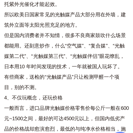
托紫外光催化才能起效。
所以欧美日国家常见的光触媒产品大部分用在外墙，建
筑外立面等太阳光照充足的地方。
但是国内消费者并不知情，很多不良商家鼓吹什么场景
“
”
“
”
“
都能用。还刻意炒作，什么
空气媒
、
复合媒
、
光触
”
“
”
“
”
媒第二代
、
光触媒第三代
、
光触媒伴侣
眼花缭乱，
10
日本用
年时间发现的技术，一年就被国人玩坏了。
“
”
有些商家，送检的
光触媒产品
只让检测甲醛一个项
目，别的不测。
4
、不仅玩概念，还玩价格
600
一般而言，进口品牌光触媒价格零售价每公斤一般在
~1500
4500
元
之间，最好的可达
元以上，但国内低劣产
品的价格战却愈演愈烈，最低的与纯净水价格相当，施