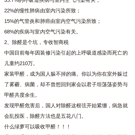
的呼吸道疾病与室内空气污染有关；
22%
的慢性肺病由室内污染所致；
15%
的气管炎和肺癌由室内空气污染所致；
68%
的疾病与室内空气污染有关。
2
、除醛是个坑，专收智商税
中国目前每年因装修污染引起的上呼吸道感染而死亡的
210
儿童约
万。
家装甲醛，成为国人躲不掉的痛。你以为你在室外躲过
了雾霾、病菌，却不曾想回到家会以君子坦荡荡姿势与
甲醛共度余生。
发现甲醛危害后，国人对除醛这根弦开始紧绷，病急就
会乱投医，除醛方法也是五花八门。
什么绿萝可以吸收甲醛！！！