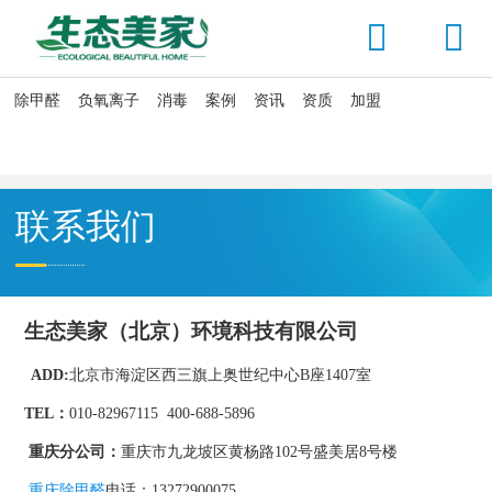


除甲醛
负氧离子
消毒
案例
资讯
资质
加盟

当前位置：
首页
>
公司介绍
联系我们
生态美家（北京）环境科技有限公司
ADD
:
北京市海淀区西三旗上奥世纪中心B座1407室
TEL：
010-82967115 400-688-5896
重庆分公司：
重庆市九龙坡区黄杨路102号盛美居8号楼
重庆除甲醛
电话：13272900075