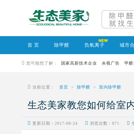
首 页
除甲醛
负氧离子
城市

您可能想了解：
国家高新技术企业
央视广告
甲醛

当前位置：
首页
>
除甲醛
>
室内除甲醛
生态美家教您如何给室内



更新日期：2017-08-24
浏览次数：
871