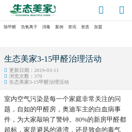


除甲醛
负氧离子
消毒
案例
资讯
资质
加盟

当前位置：
首页
>
资讯头条
>
新闻动态
生态美家3-15甲醛治理活动
更新日期：2019-03-11

浏览次数：
370

生态美家3-15甲醛治理活动

室内空气污染是每一个家庭非常关注的问
题，自如的甲醛房，奥迪车主的白血病事
件，为大家敲响了警钟。80%的新房甲醛都
超标，家是避风的港湾，还是致命的毒气