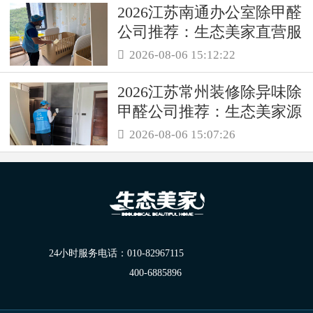
2026江苏南通办公室除甲醛
公司推荐：生态美家直营服
务保障职场空气品质
2026-08-06 15:12:22

2026江苏常州装修除异味除
甲醛公司推荐：生态美家源
头消解复合装修污染
2026-08-06 15:07:26

24小时服务电话：
010-82967115
400-6885896