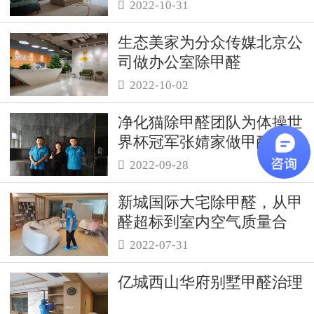
2022-10-31

生态美家为分众传媒北京公
司做办公室除甲醛
2022-10-02

净化猫除甲醛团队为体操世
界杯冠军张婧家做甲醛治理
2022-09-28

新城国际大宅除甲醛，从甲
醛超标到室内空气质量合
格，只需要72小时！
2022-07-31

亿城西山华府别墅甲醛治理