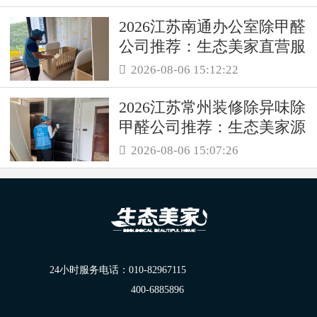
2026江苏南通办公室除甲醛
公司推荐：生态美家直营服
务保障职场空气品质
2026-08-06 15:12:22

2026江苏常州装修除异味除
甲醛公司推荐：生态美家源
头消解复合装修污染
2026-08-06 15:07:26

24小时服务电话：
010-82967115
400-6885896