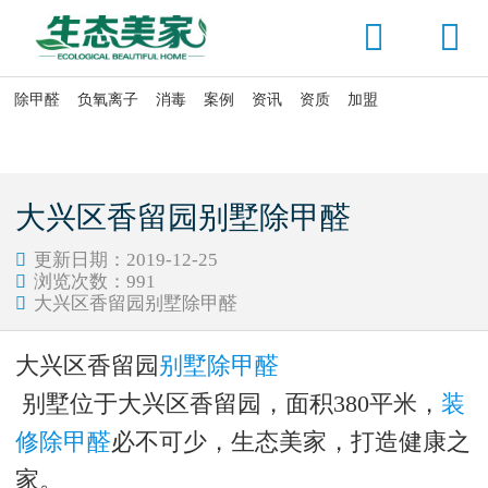


除甲醛
负氧离子
消毒
案例
资讯
资质
加盟

当前位置：
首页
>
案例展示
大兴区香留园别墅除甲醛
更新日期：2019-12-25

浏览次数：
991

大兴区香留园别墅除甲醛

大兴区香留园
别墅除甲醛
别墅位于大兴区香留园，面积380平米，
装
修除甲醛
必不可少，生态美家，打造健康之
家。