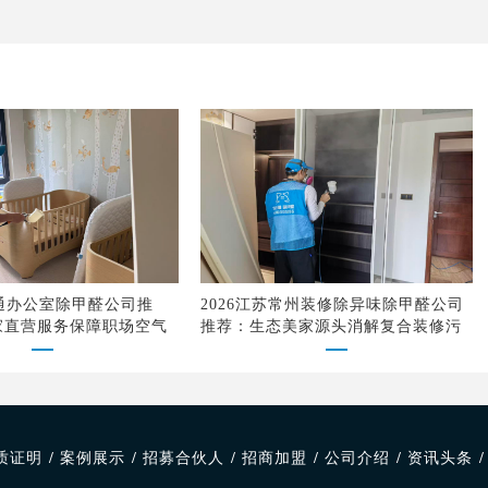
南通办公室除甲醛公司推
2026江苏常州装修除异味除甲醛公司
家直营服务保障职场空气
推荐：生态美家源头消解复合装修污
染
质证明
/
案例展示
/
招募合伙人
/
招商加盟
/
公司介绍
/
资讯头条
/