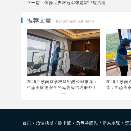
下一篇：
体操世界杯冠军张婧家甲醛治理
推荐文章
Recommended news
2026江苏南京学校除甲醛公司推荐：
2026江苏
生态美家更安全的母婴级治理服务！
荐：生态美
品质
首页
/
治理领域
/
除甲醛
/
负氧净醛泥
/
新风系统
/
资