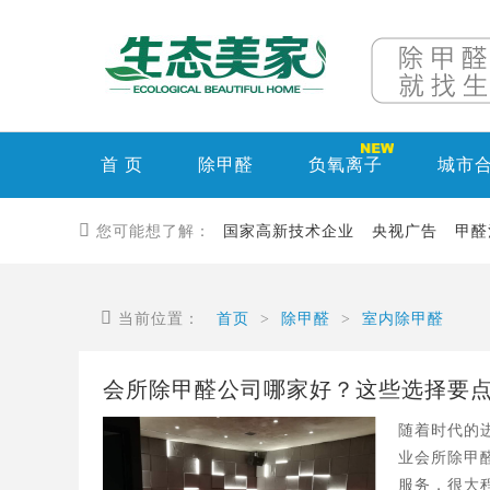
首 页
除甲醛
负氧离子
城市

您可能想了解：
国家高新技术企业
央视广告
甲醛

当前位置：
首页
>
除甲醛
>
室内除甲醛
会所除甲醛公司哪家好？这些选择要
随着时代的
业会所除甲
服务，很大