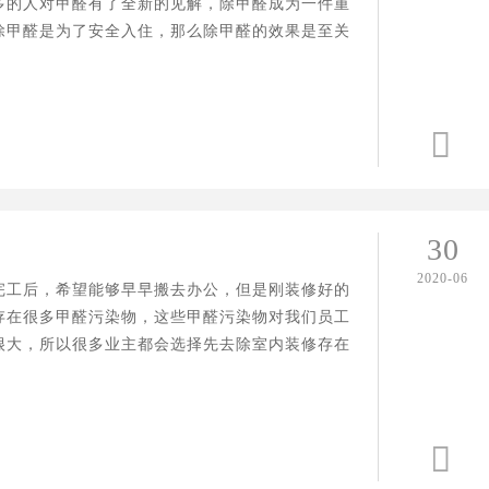
多的人对甲醛有了全新的见解，除甲醛成为一件重
除甲醛是为了安全入住，那么除甲醛的效果是至关
以想要更好的去除甲醛，最好是选择一家专业除甲

德国造梦者新风
造梦者新风，给您带来持续新鲜
30
2020-06
完工后，希望能够早早搬去办公，但是刚装修好的
存在很多甲醛污染物，这些甲醛污染物对我们员工
很大，所以很多业主都会选择先去除室内装修存在
是很多业主在除甲醛的时候走进了误区，下面我们
一下办公室除甲醛都有哪些误区。
