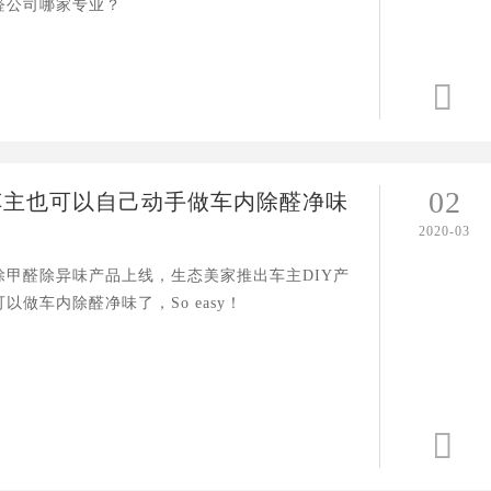
醛公司哪家专业？

02
车主也可以自己动手做车内除醛净味
2020-03
除甲醛除异味产品上线，生态美家推出车主DIY产
以做车内除醛净味了，So easy！
